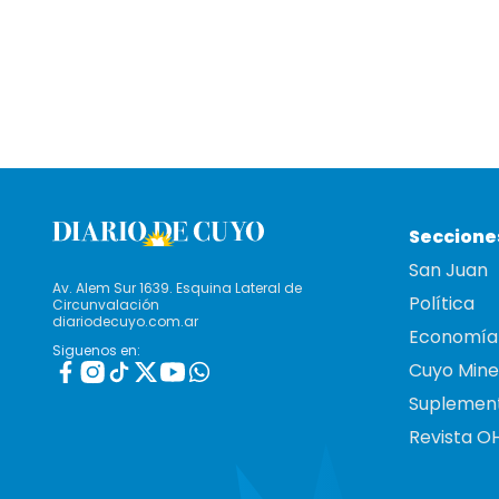
Seccione
San Juan
Av. Alem Sur 1639. Esquina Lateral de
Política
Circunvalación
diariodecuyo.com.ar
Economía
Siguenos en:
Cuyo Mine
Suplemen
Revista O