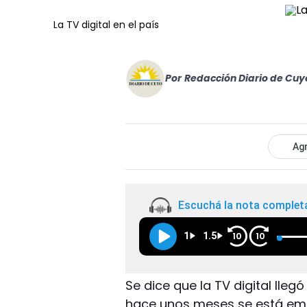
La TV digital en el país
Por
Redacción Diario de Cuy
Agr
Escuchá la nota complet
1
1.5
10
10
Se dice que la TV digital lleg
hace unos meses se está emp