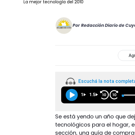
La mejor tecnología del 2010
Por
Redacción Diario de Cuy
Agr
Escuchá la nota complet
1
1.5
10
10
Se está yendo un año que de
tecnológicos para el hogar, el
sección, una guía de compras 