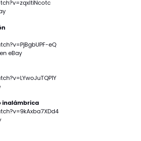
ch?v=zqxltiNcotc
ay
ón
tch?v=PjBgbUPF-eQ
 en eBay
tch?v=LYwoJuTQP1Y
e
o inalámbrica
tch?v=9kAxba7XDd4
y