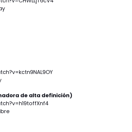
tch?v=CHWLLjT6cV4
ay
tch?v=kctn9NAL9OY
y
adora de alta definición)
ch?v=h19toffXnf4
ibre