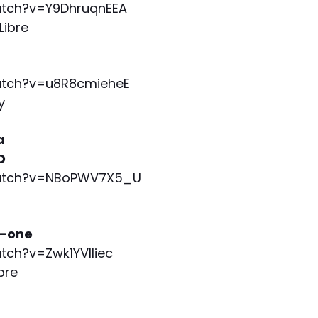
tch?v=Y9DhruqnEEA
Libre
tch?v=u8R8cmieheE
y
a
D
atch?v=NBoPWV7X5_U
n-one
ch?v=Zwk1YVlliec
bre