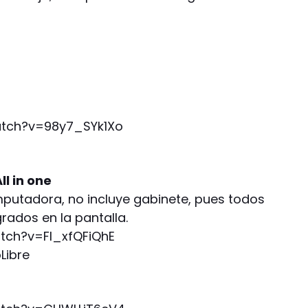
tch?v=98y7_SYk1Xo
l in one
putadora, no incluye gabinete, pues todos
ados en la pantalla.
ch?v=Fl_xfQFiQhE
Libre