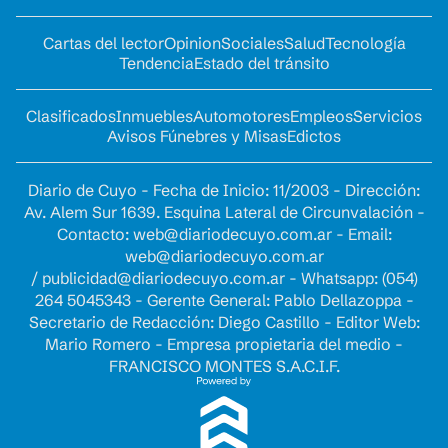
Cartas del lector
Opinion
Sociales
Salud
Tecnología
Tendencia
Estado del tránsito
Clasificados
Inmuebles
Automotores
Empleos
Servicios
Avisos Fúnebres y Misas
Edictos
Diario de Cuyo - Fecha de Inicio: 11/2003 - Dirección:
Av. Alem Sur 1639. Esquina Lateral de Circunvalación -
Contacto:
web@diariodecuyo.com.ar
- Email:
web@diariodecuyo.com.ar
/
publicidad@diariodecuyo.com.ar
-
Whatsapp: (054)
264 5045343 - Gerente General: Pablo Dellazoppa -
Secretario de Redacción: Diego Castillo - Editor Web:
Mario Romero - Empresa propietaria del medio -
FRANCISCO MONTES S.A.C.I.F.