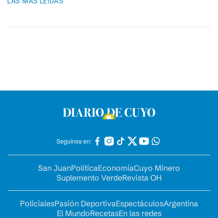
LAS MÁS LEIDAS
Seguinos en:
San Juan
Política
Economía
Cuyo Minero
Suplemento Verde
Revista OH
Policiales
Pasión Deportiva
Espectáculos
Argentina
El Mundo
Recetas
En las redes