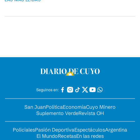
Seguinos en:
San Juan
Política
Economía
Cuyo Minero
Suplemento Verde
Revista OH
Policiales
Pasión Deportiva
Espectáculos
Argentina
El Mundo
Recetas
En las redes