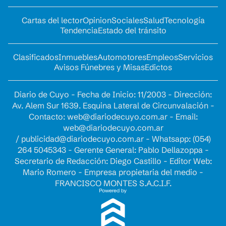
Cartas del lector
Opinion
Sociales
Salud
Tecnología
Tendencia
Estado del tránsito
Clasificados
Inmuebles
Automotores
Empleos
Servicios
Avisos Fúnebres y Misas
Edictos
Diario de Cuyo - Fecha de Inicio: 11/2003 - Dirección:
Av. Alem Sur 1639. Esquina Lateral de Circunvalación -
Contacto:
web@diariodecuyo.com.ar
- Email:
web@diariodecuyo.com.ar
/
publicidad@diariodecuyo.com.ar
-
Whatsapp: (054)
264 5045343 - Gerente General: Pablo Dellazoppa -
Secretario de Redacción: Diego Castillo - Editor Web:
Mario Romero - Empresa propietaria del medio -
FRANCISCO MONTES S.A.C.I.F.