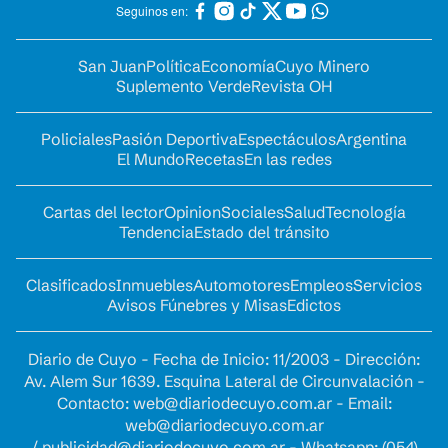
Seguinos en:
San Juan
Política
Economía
Cuyo Minero
Suplemento Verde
Revista OH
Policiales
Pasión Deportiva
Espectáculos
Argentina
El Mundo
Recetas
En las redes
Cartas del lector
Opinion
Sociales
Salud
Tecnología
Tendencia
Estado del tránsito
Clasificados
Inmuebles
Automotores
Empleos
Servicios
Avisos Fúnebres y Misas
Edictos
Diario de Cuyo - Fecha de Inicio: 11/2003 - Dirección:
Av. Alem Sur 1639. Esquina Lateral de Circunvalación -
Contacto:
web@diariodecuyo.com.ar
- Email:
web@diariodecuyo.com.ar
/
publicidad@diariodecuyo.com.ar
-
Whatsapp: (054)