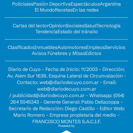
Policiales
Pasión Deportiva
Espectáculos
Argentina
El Mundo
Recetas
En las redes
Cartas del lector
Opinion
Sociales
Salud
Tecnología
Tendencia
Estado del tránsito
Clasificados
Inmuebles
Automotores
Empleos
Servicios
Avisos Fúnebres y Misas
Edictos
Diario de Cuyo - Fecha de Inicio: 11/2003 - Dirección:
Av. Alem Sur 1639. Esquina Lateral de Circunvalación -
Contacto:
web@diariodecuyo.com.ar
- Email:
web@diariodecuyo.com.ar
/
publicidad@diariodecuyo.com.ar
-
Whatsapp: (054)
264 5045343 - Gerente General: Pablo Dellazoppa -
Secretario de Redacción: Diego Castillo - Editor Web:
Mario Romero - Empresa propietaria del medio -
FRANCISCO MONTES S.A.C.I.F.