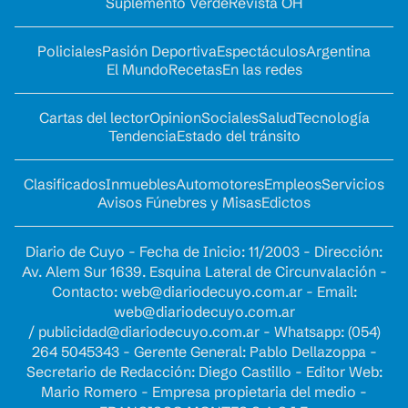
Suplemento Verde
Revista OH
Policiales
Pasión Deportiva
Espectáculos
Argentina
El Mundo
Recetas
En las redes
Cartas del lector
Opinion
Sociales
Salud
Tecnología
Tendencia
Estado del tránsito
Clasificados
Inmuebles
Automotores
Empleos
Servicios
Avisos Fúnebres y Misas
Edictos
Diario de Cuyo - Fecha de Inicio: 11/2003 - Dirección:
Av. Alem Sur 1639. Esquina Lateral de Circunvalación -
Contacto:
web@diariodecuyo.com.ar
- Email:
web@diariodecuyo.com.ar
/
publicidad@diariodecuyo.com.ar
-
Whatsapp: (054)
264 5045343 - Gerente General: Pablo Dellazoppa -
Secretario de Redacción: Diego Castillo - Editor Web:
Mario Romero - Empresa propietaria del medio -