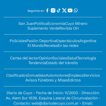
Seguinos en:
San Juan
Política
Economía
Cuyo Minero
Suplemento Verde
Revista OH
Policiales
Pasión Deportiva
Espectáculos
Argentina
El Mundo
Recetas
En las redes
Cartas del lector
Opinion
Sociales
Salud
Tecnología
Tendencia
Estado del tránsito
Clasificados
Inmuebles
Automotores
Empleos
Servicios
Avisos Fúnebres y Misas
Edictos
Diario de Cuyo - Fecha de Inicio: 11/2003 - Dirección:
Av. Alem Sur 1639. Esquina Lateral de Circunvalación -
Contacto:
web@diariodecuyo.com.ar
- Email: