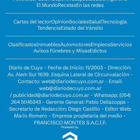
El Mundo
Recetas
En las redes
Cartas del lector
Opinion
Sociales
Salud
Tecnología
Tendencia
Estado del tránsito
Clasificados
Inmuebles
Automotores
Empleos
Servicios
Avisos Fúnebres y Misas
Edictos
Diario de Cuyo - Fecha de Inicio: 11/2003 - Dirección:
Av. Alem Sur 1639. Esquina Lateral de Circunvalación -
Contacto:
web@diariodecuyo.com.ar
- Email:
web@diariodecuyo.com.ar
/
publicidad@diariodecuyo.com.ar
-
Whatsapp: (054)
264 5045343 - Gerente General: Pablo Dellazoppa -
Secretario de Redacción: Diego Castillo - Editor Web:
Mario Romero - Empresa propietaria del medio -
FRANCISCO MONTES S.A.C.I.F.