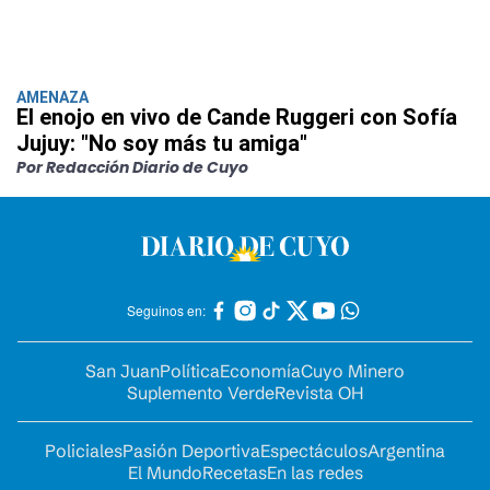
AMENAZA
El enojo en vivo de Cande Ruggeri con Sofía
Jujuy: "No soy más tu amiga"
Por Redacción Diario de Cuyo
Seguinos en:
San Juan
Política
Economía
Cuyo Minero
Suplemento Verde
Revista OH
Policiales
Pasión Deportiva
Espectáculos
Argentina
El Mundo
Recetas
En las redes