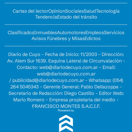
Cartas del lector
Opinion
Sociales
Salud
Tecnología
Tendencia
Estado del tránsito
Clasificados
Inmuebles
Automotores
Empleos
Servicios
Avisos Fúnebres y Misas
Edictos
Diario de Cuyo - Fecha de Inicio: 11/2003 - Dirección:
Av. Alem Sur 1639. Esquina Lateral de Circunvalación -
Contacto:
web@diariodecuyo.com.ar
- Email:
web@diariodecuyo.com.ar
/
publicidad@diariodecuyo.com.ar
-
Whatsapp: (054)
264 5045343 - Gerente General: Pablo Dellazoppa -
Secretario de Redacción: Diego Castillo - Editor Web:
Mario Romero - Empresa propietaria del medio -
FRANCISCO MONTES S.A.C.I.F.