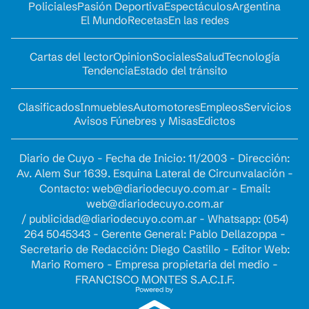
Policiales
Pasión Deportiva
Espectáculos
Argentina
El Mundo
Recetas
En las redes
Cartas del lector
Opinion
Sociales
Salud
Tecnología
Tendencia
Estado del tránsito
Clasificados
Inmuebles
Automotores
Empleos
Servicios
Avisos Fúnebres y Misas
Edictos
Diario de Cuyo - Fecha de Inicio: 11/2003 - Dirección:
Av. Alem Sur 1639. Esquina Lateral de Circunvalación -
Contacto:
web@diariodecuyo.com.ar
- Email:
web@diariodecuyo.com.ar
/
publicidad@diariodecuyo.com.ar
-
Whatsapp: (054)
264 5045343 - Gerente General: Pablo Dellazoppa -
Secretario de Redacción: Diego Castillo - Editor Web:
Mario Romero - Empresa propietaria del medio -
FRANCISCO MONTES S.A.C.I.F.