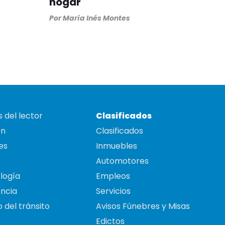
hogar
Por
María Inés Montes
 del lector
Clasificados
on
Clasificados
es
Inmuebles
Automotores
logía
Empleos
ncia
Servicios
 del tránsito
Avisos Fúnebres y Misas
Edictos