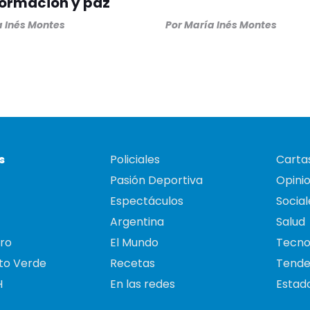
formación y paz
 Inés Montes
Por
María Inés Montes
s
Policiales
Cartas
Pasión Deportiva
Opini
Espectáculos
Social
Argentina
Salud
ro
El Mundo
Tecno
to Verde
Recetas
Tende
H
En las redes
Estado