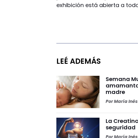
exhibición está abierta a todo
LEÉ ADEMÁS
Semana Mun
amamantar 
madre
Por
María Iné
La Creatina
seguridad
Por
María Iné