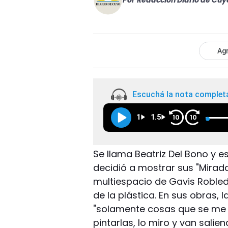
Por
Redacción Diario de Cuy
Agr
Escuchá la nota complet
1
1.5
10
10
Se llama Beatriz Del Bono y es
decidió a mostrar sus "Miradas
multiespacio de Gavis Robled
de la plástica. En sus obras,
"solamente cosas que se me o
pintarlas, lo miro y van salie