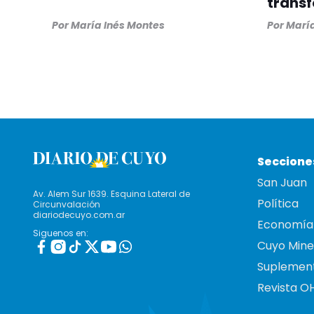
trans
Por
María Inés Montes
Por
María
Seccione
San Juan
Av. Alem Sur 1639. Esquina Lateral de
Política
Circunvalación
diariodecuyo.com.ar
Economía
Siguenos en:
Cuyo Mine
Suplemen
Revista O