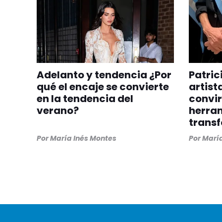
Adelanto y tendencia ¿Por
Patric
qué el encaje se convierte
artist
en la tendencia del
convir
verano?
herra
trans
Por
María Inés Montes
Por
María