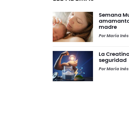
Semana Mun
amamantar 
madre
Por
María Iné
La Creatina
seguridad
Por
María Iné