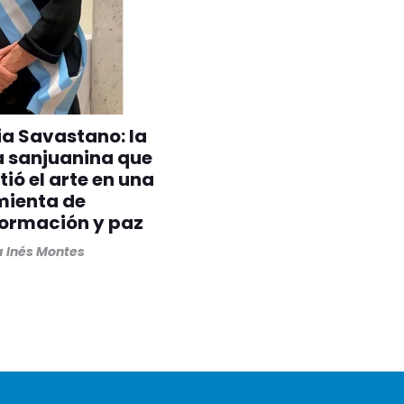
ia Savastano: la
a sanjuanina que
tió el arte en una
mienta de
formación y paz
 Inés Montes