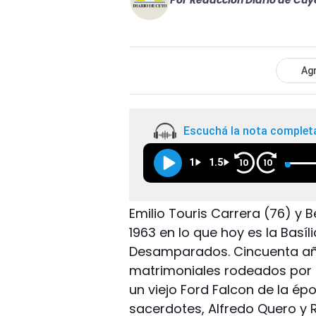
Por
Redacción Diario de Cuy
Agr
Escuchá la nota complet
1
1.5
10
10
Emilio Touris Carrera (76) y 
1963 en lo que hoy es la Basí
Desamparados. Cincuenta año
matrimoniales rodeados por sus
un viejo Ford Falcon de la ép
sacerdotes, Alfredo Quero y R