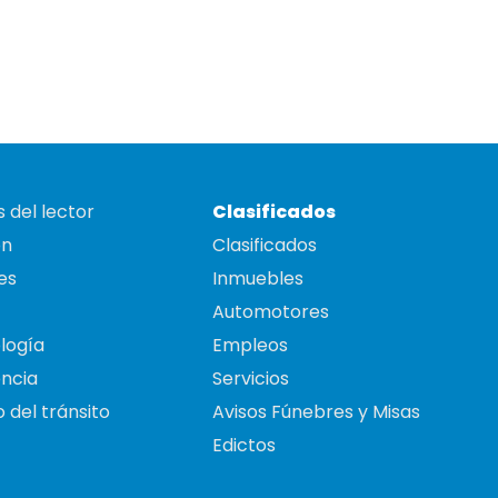
 del lector
Clasificados
on
Clasificados
es
Inmuebles
Automotores
logía
Empleos
ncia
Servicios
 del tránsito
Avisos Fúnebres y Misas
Edictos