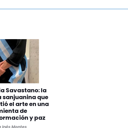
ia Savastano: la
a sanjuanina que
tió el arte en una
mienta de
formación y paz
 Inés Montes