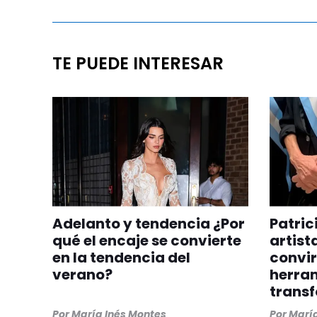
TE PUEDE INTERESAR
Adelanto y tendencia ¿Por
Patric
qué el encaje se convierte
artist
en la tendencia del
convir
verano?
herra
trans
Por
María Inés Montes
Por
María