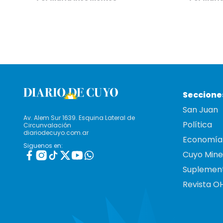
Seccione
San Juan
Av. Alem Sur 1639. Esquina Lateral de
Política
Circunvalación
diariodecuyo.com.ar
Economía
Siguenos en:
Cuyo Mine
Suplemen
Revista O