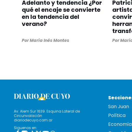
Adelanto y tendencia ¿Por
Patric
qué el encaje se convierte
artist
en la tendencia del
convir
verano?
herra
trans
Por
María Inés Montes
Por
María
Seccione
San Juan
Av. Alem Sur 1639. Esquina Lateral de
Política
Circunvalación
diariodecuyo.com.ar
Economía
Siguenos en: