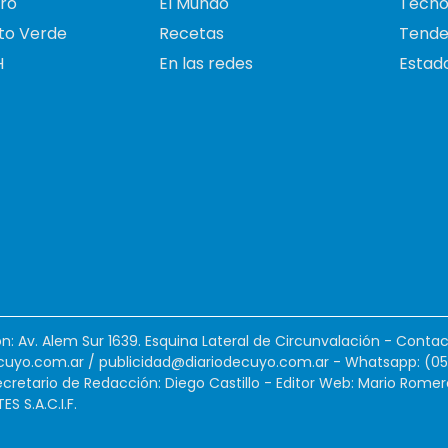
ro
El Mundo
Tecno
to Verde
Recetas
Tende
H
En las redes
Estado
ión: Av. Alem Sur 1639. Esquina Lateral de Circunvalación - Contac
cuyo.com.ar
/
publicidad@diariodecuyo.com.ar
-
Whatsapp: (0
cretario de Redacción: Diego Castillo - Editor Web: Mario Romer
 S.A.C.I.F.