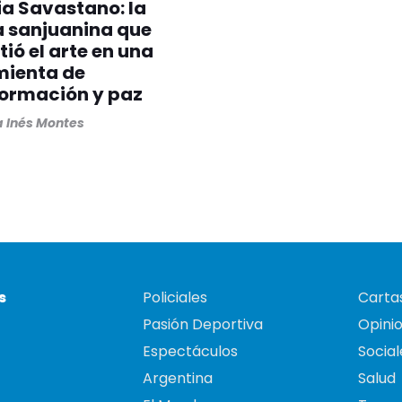
ia Savastano: la
a sanjuanina que
tió el arte en una
mienta de
formación y paz
 Inés Montes
s
Policiales
Cartas
Pasión Deportiva
Opini
Espectáculos
Social
Argentina
Salud