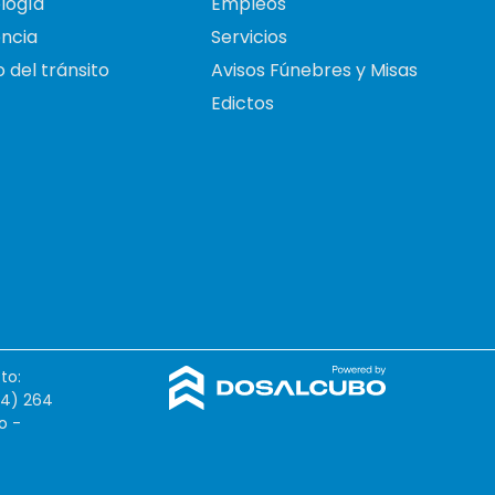
logía
Empleos
ncia
Servicios
 del tránsito
Avisos Fúnebres y Misas
Edictos
to:
54) 264
o -