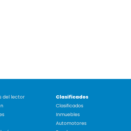
 del lector
Clasificados
on
Clasificados
es
Inmuebles
Automotores