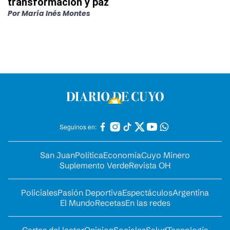
transformación y paz
Por
María Inés Montes
Seguinos en:
San Juan
Política
Economía
Cuyo Minero
Suplemento Verde
Revista OH
Policiales
Pasión Deportiva
Espectáculos
Argentina
El Mundo
Recetas
En las redes
Cartas del lector
Opinion
Sociales
Salud
Tecnología