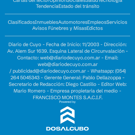
Tendencia
Estado del tránsito
Clasificados
Inmuebles
Automotores
Empleos
Servicios
Avisos Fúnebres y Misas
Edictos
Diario de Cuyo - Fecha de Inicio: 11/2003 - Dirección:
Av. Alem Sur 1639. Esquina Lateral de Circunvalación -
Contacto:
web@diariodecuyo.com.ar
- Email:
web@diariodecuyo.com.ar
/
publicidad@diariodecuyo.com.ar
-
Whatsapp: (054)
264 5045343 - Gerente General: Pablo Dellazoppa -
Secretario de Redacción: Diego Castillo - Editor Web:
Mario Romero - Empresa propietaria del medio -
FRANCISCO MONTES S.A.C.I.F.