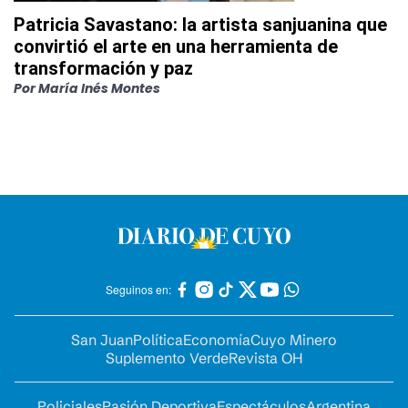
Patricia Savastano: la artista sanjuanina que
convirtió el arte en una herramienta de
transformación y paz
Por
María Inés Montes
Seguinos en:
San Juan
Política
Economía
Cuyo Minero
Suplemento Verde
Revista OH
Policiales
Pasión Deportiva
Espectáculos
Argentina