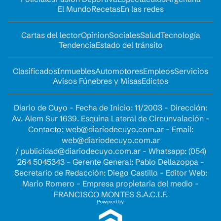
El Mundo
Recetas
En las redes
Cartas del lector
Opinion
Sociales
Salud
Tecnología
Tendencia
Estado del tránsito
Clasificados
Inmuebles
Automotores
Empleos
Servicios
Avisos Fúnebres y Misas
Edictos
Diario de Cuyo - Fecha de Inicio: 11/2003 - Dirección:
Av. Alem Sur 1639. Esquina Lateral de Circunvalación -
Contacto:
web@diariodecuyo.com.ar
- Email:
web@diariodecuyo.com.ar
/
publicidad@diariodecuyo.com.ar
-
Whatsapp: (054)
264 5045343 - Gerente General: Pablo Dellazoppa -
Secretario de Redacción: Diego Castillo - Editor Web:
Mario Romero - Empresa propietaria del medio -
FRANCISCO MONTES S.A.C.I.F.