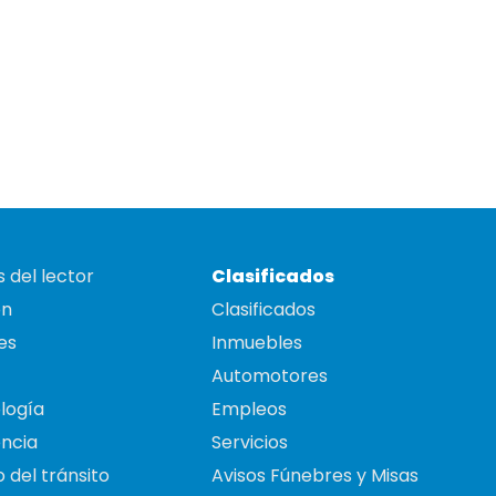
 del lector
Clasificados
on
Clasificados
es
Inmuebles
Automotores
logía
Empleos
ncia
Servicios
 del tránsito
Avisos Fúnebres y Misas