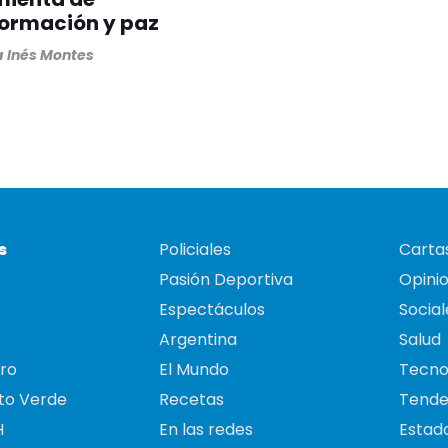
formación y paz
 Inés Montes
s
Policiales
Cartas
Pasión Deportiva
Opini
Espectáculos
Social
Argentina
Salud
ro
El Mundo
Tecno
to Verde
Recetas
Tende
H
En las redes
Estado