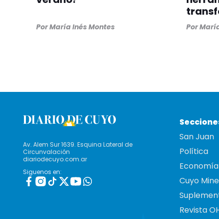
trans
Por
María Inés Montes
Por
María
Seccione
San Juan
Av. Alem Sur 1639. Esquina Lateral de
Política
Circunvalación
diariodecuyo.com.ar
Economía
Siguenos en:
Cuyo Mine
Suplemen
Revista O