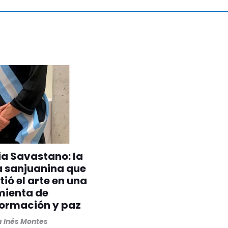
ia Savastano: la
a sanjuanina que
tió el arte en una
mienta de
formación y paz
 Inés Montes