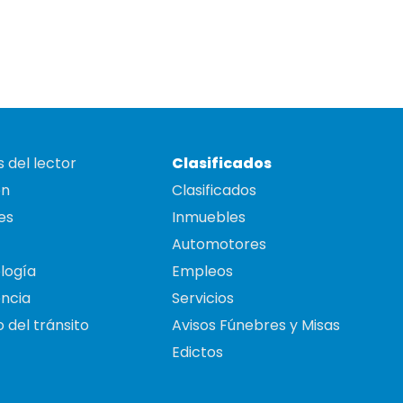
 del lector
Clasificados
on
Clasificados
es
Inmuebles
Automotores
logía
Empleos
ncia
Servicios
 del tránsito
Avisos Fúnebres y Misas
Edictos