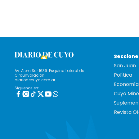
Seccione
San Juan
Av. Alem Sur 1639. Esquina Lateral de
Política
Circunvalación
diariodecuyo.com.ar
Economía
Siguenos en:
Cuyo Mine
Suplemen
Revista O