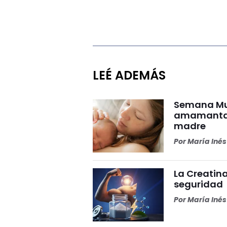
LEÉ ADEMÁS
Semana Mun
amamantar 
madre
Por
María Iné
La Creatina
seguridad
Por
María Iné