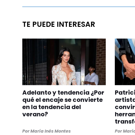
TE PUEDE INTERESAR
Adelanto y tendencia ¿Por
Patric
qué el encaje se convierte
artist
en la tendencia del
convir
verano?
herra
trans
Por
María Inés Montes
Por
María