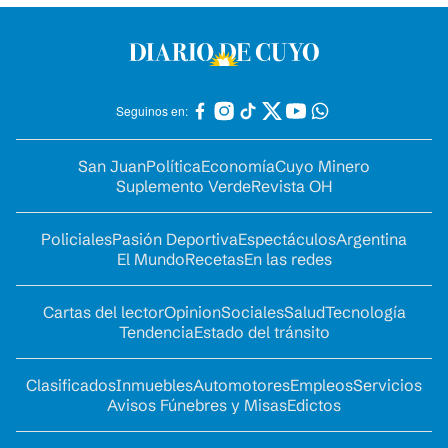
Seguinos en:
San Juan
Política
Economía
Cuyo Minero
Suplemento Verde
Revista OH
Policiales
Pasión Deportiva
Espectáculos
Argentina
El Mundo
Recetas
En las redes
Cartas del lector
Opinion
Sociales
Salud
Tecnología
Tendencia
Estado del tránsito
Clasificados
Inmuebles
Automotores
Empleos
Servicios
Avisos Fúnebres y Misas
Edictos