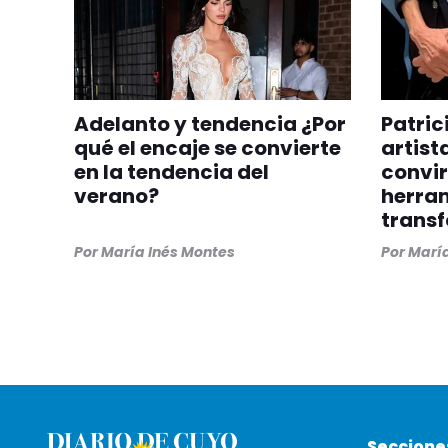
Adelanto y tendencia ¿Por
Patric
qué el encaje se convierte
artist
en la tendencia del
convir
verano?
herra
trans
Por
María Inés Montes
Por
María
Seccione