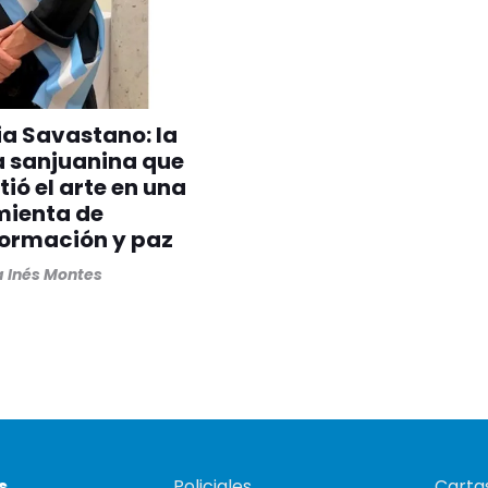
ia Savastano: la
a sanjuanina que
tió el arte en una
mienta de
formación y paz
 Inés Montes
s
Policiales
Cartas