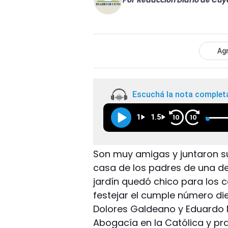
Por
Redacción Diario de Cuy
Agr
Escuchá la nota complet
1
1.5
10
10
Son muy amigas y juntaron s
casa de los padres de una de
jardín quedó chico para los 
festejar el cumple número die
Dolores Galdeano y Eduardo 
Abogacía en la Católica y p