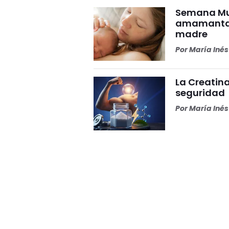
Semana Mun
amamantar 
madre
Por
María Iné
La Creatina
seguridad
Por
María Iné