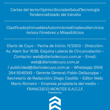
Cartas del lector
Opinion
Sociales
Salud
Tecnología
Tendencia
Estado del tránsito
Clasificados
Inmuebles
Automotores
Empleos
Servicios
Avisos Fúnebres y Misas
Edictos
Diario de Cuyo - Fecha de Inicio: 11/2003 - Dirección:
Av. Alem Sur 1639. Esquina Lateral de Circunvalación -
Contacto:
web@diariodecuyo.com.ar
- Email:
web@diariodecuyo.com.ar
/
publicidad@diariodecuyo.com.ar
-
Whatsapp: (054)
264 5045343 - Gerente General: Pablo Dellazoppa -
Secretario de Redacción: Diego Castillo - Editor Web:
Mario Romero - Empresa propietaria del medio -
FRANCISCO MONTES S.A.C.I.F.