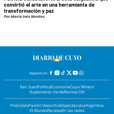
convirtió el arte en una herramienta de
transformación y paz
Por
María Inés Montes
Seguinos en:
San Juan
Política
Economía
Cuyo Minero
Suplemento Verde
Revista OH
Policiales
Pasión Deportiva
Espectáculos
Argentina
El Mundo
Recetas
En las redes