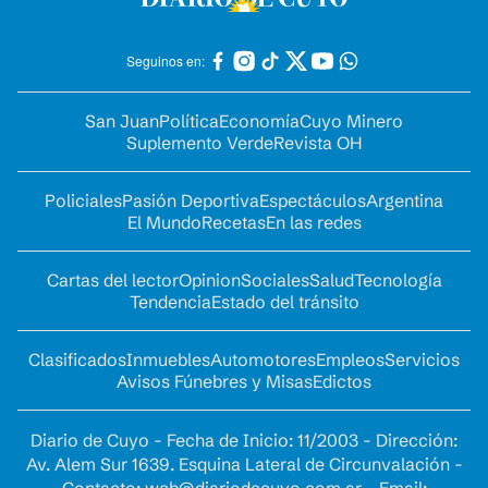
Seguinos en:
San Juan
Política
Economía
Cuyo Minero
Suplemento Verde
Revista OH
Policiales
Pasión Deportiva
Espectáculos
Argentina
El Mundo
Recetas
En las redes
Cartas del lector
Opinion
Sociales
Salud
Tecnología
Tendencia
Estado del tránsito
Clasificados
Inmuebles
Automotores
Empleos
Servicios
Avisos Fúnebres y Misas
Edictos
Diario de Cuyo - Fecha de Inicio: 11/2003 - Dirección:
Av. Alem Sur 1639. Esquina Lateral de Circunvalación -
Contacto:
web@diariodecuyo.com.ar
- Email: