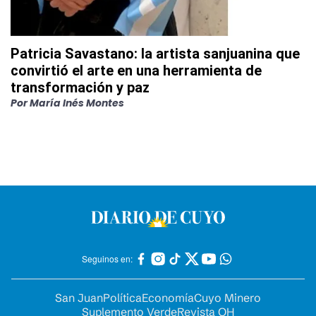
Patricia Savastano: la artista sanjuanina que
convirtió el arte en una herramienta de
transformación y paz
Por
María Inés Montes
Seguinos en:
San Juan
Política
Economía
Cuyo Minero
Suplemento Verde
Revista OH