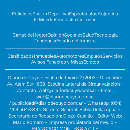
Policiales
Pasión Deportiva
Espectáculos
Argentina
El Mundo
Recetas
En las redes
Cartas del lector
Opinion
Sociales
Salud
Tecnología
Tendencia
Estado del tránsito
Clasificados
Inmuebles
Automotores
Empleos
Servicios
Avisos Fúnebres y Misas
Edictos
Diario de Cuyo - Fecha de Inicio: 11/2003 - Dirección:
Av. Alem Sur 1639. Esquina Lateral de Circunvalación -
Contacto:
web@diariodecuyo.com.ar
- Email:
web@diariodecuyo.com.ar
/
publicidad@diariodecuyo.com.ar
-
Whatsapp: (054)
264 5045343 - Gerente General: Pablo Dellazoppa -
Secretario de Redacción: Diego Castillo - Editor Web:
Mario Romero - Empresa propietaria del medio -
FRANCISCO MONTES S.A.C.I.F.