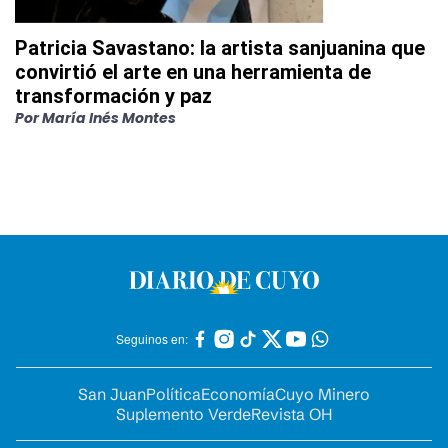
Patricia Savastano: la artista sanjuanina que
convirtió el arte en una herramienta de
transformación y paz
Por
María Inés Montes
Seguinos en:
San Juan
Política
Economía
Cuyo Minero
Suplemento Verde
Revista OH