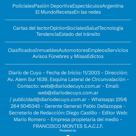
Policiales
Pasión Deportiva
Espectáculos
Argentina
El Mundo
Recetas
En las redes
Cartas del lector
Opinion
Sociales
Salud
Tecnología
Tendencia
Estado del tránsito
Clasificados
Inmuebles
Automotores
Empleos
Servicios
Avisos Fúnebres y Misas
Edictos
Diario de Cuyo - Fecha de Inicio: 11/2003 - Dirección:
Av. Alem Sur 1639. Esquina Lateral de Circunvalación -
Contacto:
web@diariodecuyo.com.ar
- Email:
web@diariodecuyo.com.ar
/
publicidad@diariodecuyo.com.ar
-
Whatsapp: (054)
264 5045343 - Gerente General: Pablo Dellazoppa -
Secretario de Redacción: Diego Castillo - Editor Web:
Mario Romero - Empresa propietaria del medio -
FRANCISCO MONTES S.A.C.I.F.