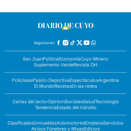
Seguinos en:
San Juan
Política
Economía
Cuyo Minero
Suplemento Verde
Revista OH
Policiales
Pasión Deportiva
Espectáculos
Argentina
El Mundo
Recetas
En las redes
Cartas del lector
Opinion
Sociales
Salud
Tecnología
Tendencia
Estado del tránsito
Clasificados
Inmuebles
Automotores
Empleos
Servicios
Avisos Fúnebres y Misas
Edictos