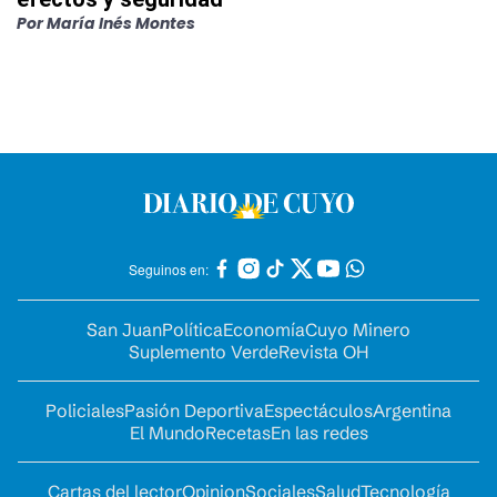
Por
María Inés Montes
Seguinos en:
San Juan
Política
Economía
Cuyo Minero
Suplemento Verde
Revista OH
Policiales
Pasión Deportiva
Espectáculos
Argentina
El Mundo
Recetas
En las redes
Cartas del lector
Opinion
Sociales
Salud
Tecnología