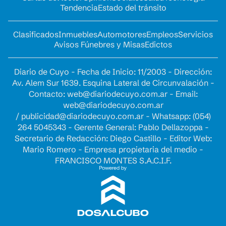
Tendencia
Estado del tránsito
Clasificados
Inmuebles
Automotores
Empleos
Servicios
Avisos Fúnebres y Misas
Edictos
Diario de Cuyo - Fecha de Inicio: 11/2003 - Dirección:
Av. Alem Sur 1639. Esquina Lateral de Circunvalación -
Contacto:
web@diariodecuyo.com.ar
- Email:
web@diariodecuyo.com.ar
/
publicidad@diariodecuyo.com.ar
-
Whatsapp: (054)
264 5045343 - Gerente General: Pablo Dellazoppa -
Secretario de Redacción: Diego Castillo - Editor Web:
Mario Romero - Empresa propietaria del medio -
FRANCISCO MONTES S.A.C.I.F.