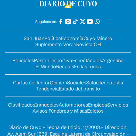
Seguinos en:
San Juan
Política
Economía
Cuyo Minero
Suplemento Verde
Revista OH
Policiales
Pasión Deportiva
Espectáculos
Argentina
El Mundo
Recetas
En las redes
Cartas del lector
Opinion
Sociales
Salud
Tecnología
Tendencia
Estado del tránsito
Clasificados
Inmuebles
Automotores
Empleos
Servicios
Avisos Fúnebres y Misas
Edictos
Diario de Cuyo - Fecha de Inicio: 11/2003 - Dirección:
Av. Alem Sur 1639. Esquina Lateral de Circunvalación -