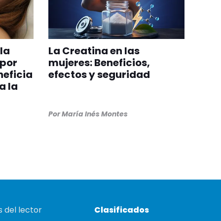
la
La Creatina en las
 por
mujeres: Beneficios,
eficia
efectos y seguridad
a la
Por
María Inés Montes
 del lector
Clasificados