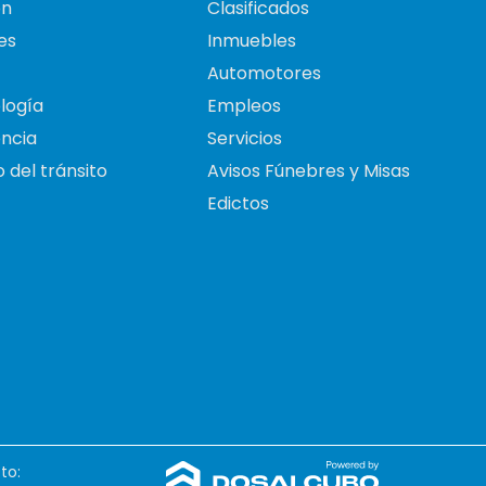
on
Clasificados
es
Inmuebles
Automotores
logía
Empleos
ncia
Servicios
 del tránsito
Avisos Fúnebres y Misas
Edictos
to: