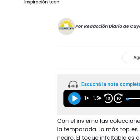
Inspiración teen
Por
Redacción Diario de Cuy
Agr
Escuchá la nota complet
1
1.5
10
10
Con el invierno las coleccion
la temporada. Lo más top es 
negro. El toque infaltable es 