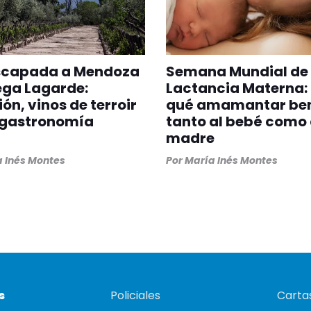
scapada a Mendoza
Semana Mundial de 
ega Lagarde:
Lactancia Materna:
ión, vinos de terroir
qué amamantar ben
 gastronomía
tanto al bebé como 
madre
 Inés Montes
Por
María Inés Montes
s
Policiales
Cartas