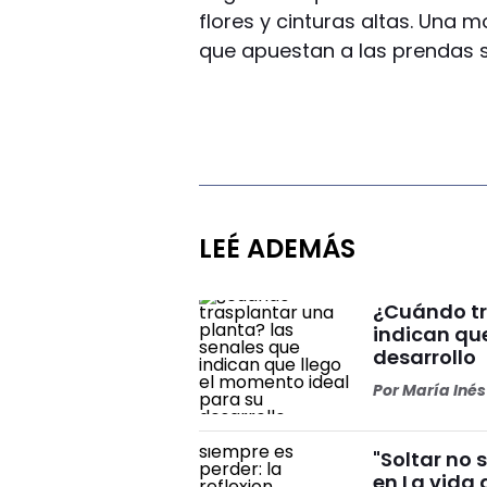
flores y cinturas altas. Una
que apuestan a las prendas s
LEÉ ADEMÁS
¿Cuándo tr
indican qu
desarrollo
Por
María Iné
"Soltar no 
en La vida 