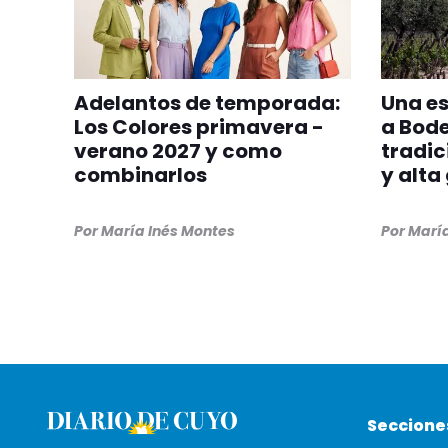
Adelantos de temporada:
Una e
Los Colores primavera -
a Bod
verano 2027 y como
tradic
combinarlos
y alta
Por
María Inés Montes
Por
María
Seccione