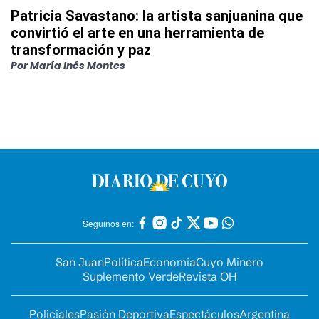
Patricia Savastano: la artista sanjuanina que
convirtió el arte en una herramienta de
transformación y paz
Por
María Inés Montes
Seguinos en:
San Juan
Política
Economía
Cuyo Minero
Suplemento Verde
Revista OH
Policiales
Pasión Deportiva
Espectáculos
Argentina