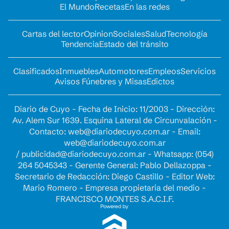
El Mundo
Recetas
En las redes
Cartas del lector
Opinion
Sociales
Salud
Tecnología
Tendencia
Estado del tránsito
Clasificados
Inmuebles
Automotores
Empleos
Servicios
Avisos Fúnebres y Misas
Edictos
Diario de Cuyo - Fecha de Inicio: 11/2003 - Dirección:
Av. Alem Sur 1639. Esquina Lateral de Circunvalación -
Contacto:
web@diariodecuyo.com.ar
- Email:
web@diariodecuyo.com.ar
/
publicidad@diariodecuyo.com.ar
-
Whatsapp: (054)
264 5045343 - Gerente General: Pablo Dellazoppa -
Secretario de Redacción: Diego Castillo - Editor Web:
Mario Romero - Empresa propietaria del medio -
FRANCISCO MONTES S.A.C.I.F.