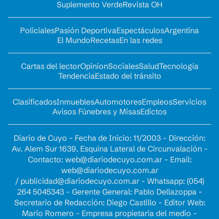
Suplemento Verde
Revista OH
Policiales
Pasión Deportiva
Espectáculos
Argentina
El Mundo
Recetas
En las redes
Cartas del lector
Opinion
Sociales
Salud
Tecnología
Tendencia
Estado del tránsito
Clasificados
Inmuebles
Automotores
Empleos
Servicios
Avisos Fúnebres y Misas
Edictos
Diario de Cuyo - Fecha de Inicio: 11/2003 - Dirección:
Av. Alem Sur 1639. Esquina Lateral de Circunvalación -
Contacto:
web@diariodecuyo.com.ar
- Email:
web@diariodecuyo.com.ar
/
publicidad@diariodecuyo.com.ar
-
Whatsapp: (054)
264 5045343 - Gerente General: Pablo Dellazoppa -
Secretario de Redacción: Diego Castillo - Editor Web:
Mario Romero - Empresa propietaria del medio -