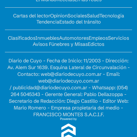
Cartas del lector
Opinion
Sociales
Salud
Tecnología
Tendencia
Estado del tránsito
Clasificados
Inmuebles
Automotores
Empleos
Servicios
Avisos Fúnebres y Misas
Edictos
Diario de Cuyo - Fecha de Inicio: 11/2003 - Dirección:
Av. Alem Sur 1639. Esquina Lateral de Circunvalación -
Contacto:
web@diariodecuyo.com.ar
- Email:
web@diariodecuyo.com.ar
/
publicidad@diariodecuyo.com.ar
-
Whatsapp: (054)
264 5045343 - Gerente General: Pablo Dellazoppa -
Secretario de Redacción: Diego Castillo - Editor Web:
Mario Romero - Empresa propietaria del medio -
FRANCISCO MONTES S.A.C.I.F.