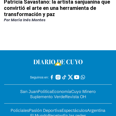
Patricia Savastano: la artista sanjuanina que
convirtió el arte en una herramienta de
transformación y paz
Por
María Inés Montes
Seguinos en:
San Juan
Política
Economía
Cuyo Minero
Suplemento Verde
Revista OH
Policiales
Pasión Deportiva
Espectáculos
Argentina
El Mundo
Recetas
En las redes