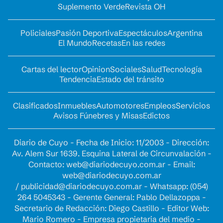
Suplemento Verde
Revista OH
Policiales
Pasión Deportiva
Espectáculos
Argentina
El Mundo
Recetas
En las redes
Cartas del lector
Opinion
Sociales
Salud
Tecnología
Tendencia
Estado del tránsito
Clasificados
Inmuebles
Automotores
Empleos
Servicios
Avisos Fúnebres y Misas
Edictos
Diario de Cuyo - Fecha de Inicio: 11/2003 - Dirección:
Av. Alem Sur 1639. Esquina Lateral de Circunvalación -
Contacto:
web@diariodecuyo.com.ar
- Email:
web@diariodecuyo.com.ar
/
publicidad@diariodecuyo.com.ar
-
Whatsapp: (054)
264 5045343 - Gerente General: Pablo Dellazoppa -
Secretario de Redacción: Diego Castillo - Editor Web:
Mario Romero - Empresa propietaria del medio -