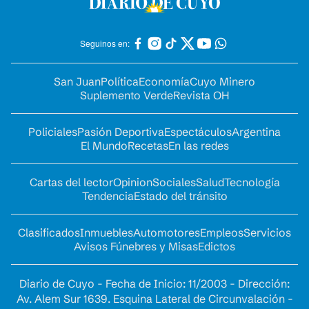
Seguinos en:
San Juan
Política
Economía
Cuyo Minero
Suplemento Verde
Revista OH
Policiales
Pasión Deportiva
Espectáculos
Argentina
El Mundo
Recetas
En las redes
Cartas del lector
Opinion
Sociales
Salud
Tecnología
Tendencia
Estado del tránsito
Clasificados
Inmuebles
Automotores
Empleos
Servicios
Avisos Fúnebres y Misas
Edictos
Diario de Cuyo - Fecha de Inicio: 11/2003 - Dirección:
Av. Alem Sur 1639. Esquina Lateral de Circunvalación -