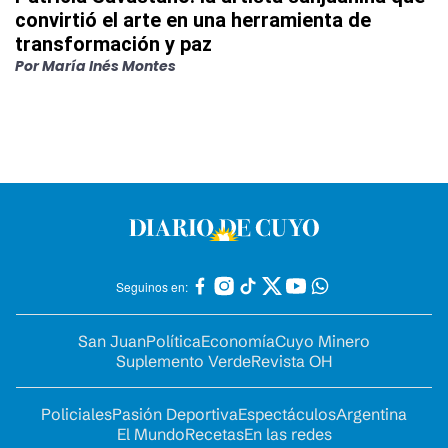
convirtió el arte en una herramienta de
transformación y paz
Por
María Inés Montes
Seguinos en:
San Juan
Política
Economía
Cuyo Minero
Suplemento Verde
Revista OH
Policiales
Pasión Deportiva
Espectáculos
Argentina
El Mundo
Recetas
En las redes