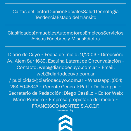
Cartas del lector
Opinion
Sociales
Salud
Tecnología
Tendencia
Estado del tránsito
Clasificados
Inmuebles
Automotores
Empleos
Servicios
Avisos Fúnebres y Misas
Edictos
Diario de Cuyo - Fecha de Inicio: 11/2003 - Dirección:
Av. Alem Sur 1639. Esquina Lateral de Circunvalación -
Contacto:
web@diariodecuyo.com.ar
- Email:
web@diariodecuyo.com.ar
/
publicidad@diariodecuyo.com.ar
-
Whatsapp: (054)
264 5045343 - Gerente General: Pablo Dellazoppa -
Secretario de Redacción: Diego Castillo - Editor Web:
Mario Romero - Empresa propietaria del medio -
FRANCISCO MONTES S.A.C.I.F.