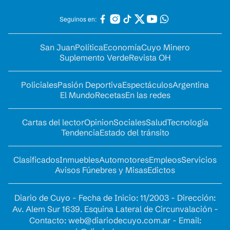
Seguinos en:
San Juan
Política
Economía
Cuyo Minero
Suplemento Verde
Revista OH
Policiales
Pasión Deportiva
Espectáculos
Argentina
El Mundo
Recetas
En las redes
Cartas del lector
Opinion
Sociales
Salud
Tecnología
Tendencia
Estado del tránsito
Clasificados
Inmuebles
Automotores
Empleos
Servicios
Avisos Fúnebres y Misas
Edictos
Diario de Cuyo - Fecha de Inicio: 11/2003 - Dirección:
Av. Alem Sur 1639. Esquina Lateral de Circunvalación -
Contacto:
web@diariodecuyo.com.ar
- Email: