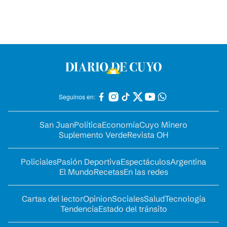
Seguinos en:
San Juan
Política
Economía
Cuyo Minero
Suplemento Verde
Revista OH
Policiales
Pasión Deportiva
Espectáculos
Argentina
El Mundo
Recetas
En las redes
Cartas del lector
Opinion
Sociales
Salud
Tecnología
Tendencia
Estado del tránsito