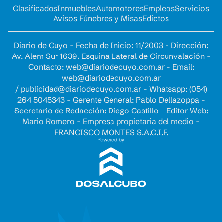
Clasificados
Inmuebles
Automotores
Empleos
Servicios
Avisos Fúnebres y Misas
Edictos
Diario de Cuyo - Fecha de Inicio: 11/2003 - Dirección:
Av. Alem Sur 1639. Esquina Lateral de Circunvalación -
Contacto:
web@diariodecuyo.com.ar
- Email:
web@diariodecuyo.com.ar
/
publicidad@diariodecuyo.com.ar
-
Whatsapp: (054)
264 5045343 - Gerente General: Pablo Dellazoppa -
Secretario de Redacción: Diego Castillo - Editor Web:
Mario Romero - Empresa propietaria del medio -
FRANCISCO MONTES S.A.C.I.F.