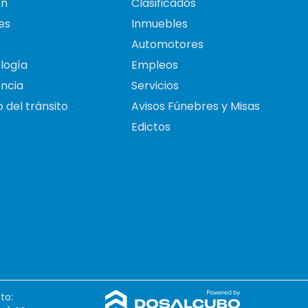
on
Clasificados
es
Inmuebles
Automotores
logía
Empleos
ncia
Servicios
 del tránsito
Avisos Fúnebres y Misas
Edictos
to: