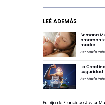
LEÉ ADEMÁS
Semana Mun
amamantar 
madre
Por
María Iné
La Creatina
seguridad
Por
María Iné
Es hija de Francisco Javier 