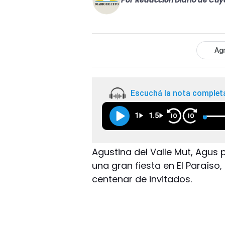
Por
Redacción Diario de Cuy
Agr
Escuchá la nota complet
1
1.5
10
10
Agustina del Valle Mut, Agus
una gran fiesta en El Paraíso
centenar de invitados.