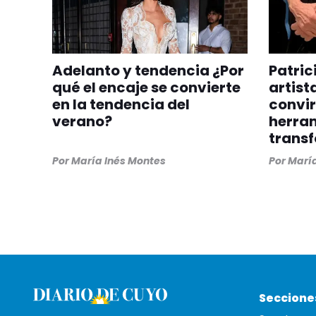
Adelanto y tendencia ¿Por
Patric
qué el encaje se convierte
artist
en la tendencia del
convir
verano?
herra
trans
Por
María Inés Montes
Por
María
Seccione