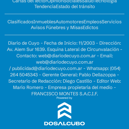
Cartas del lector
Opinion
Sociales
Salud
Tecnología
Tendencia
Estado del tránsito
Clasificados
Inmuebles
Automotores
Empleos
Servicios
Avisos Fúnebres y Misas
Edictos
Diario de Cuyo - Fecha de Inicio: 11/2003 - Dirección:
Av. Alem Sur 1639. Esquina Lateral de Circunvalación -
Contacto:
web@diariodecuyo.com.ar
- Email:
web@diariodecuyo.com.ar
/
publicidad@diariodecuyo.com.ar
-
Whatsapp: (054)
264 5045343 - Gerente General: Pablo Dellazoppa -
Secretario de Redacción: Diego Castillo - Editor Web:
Mario Romero - Empresa propietaria del medio -
FRANCISCO MONTES S.A.C.I.F.