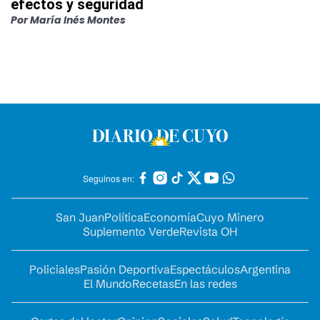
efectos y seguridad
Por
María Inés Montes
Seguinos en:
San Juan
Política
Economía
Cuyo Minero
Suplemento Verde
Revista OH
Policiales
Pasión Deportiva
Espectáculos
Argentina
El Mundo
Recetas
En las redes