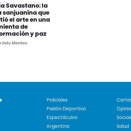
ia Savastano: la
a sanjuanina que
tió el arte en una
mienta de
formación y paz
 Inés Montes
s
Policiales
Cartas
Pasión Deportiva
Opini
Espectáculos
Social
Argentina
Salud