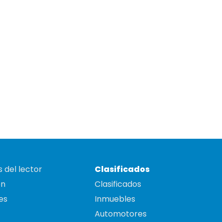
 del lector
Clasificados
on
Clasificados
es
Inmuebles
Automotores