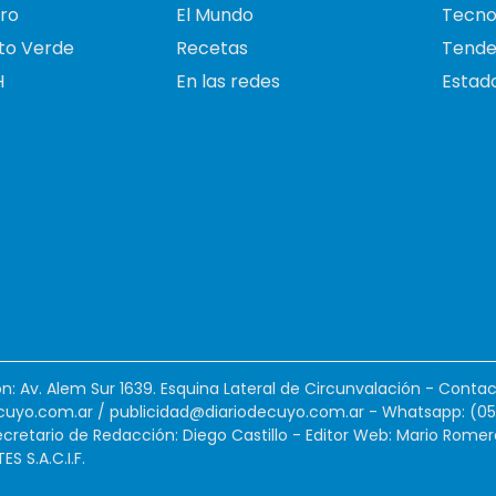
ro
El Mundo
Tecno
to Verde
Recetas
Tende
H
En las redes
Estado
ión: Av. Alem Sur 1639. Esquina Lateral de Circunvalación - Contac
cuyo.com.ar
/
publicidad@diariodecuyo.com.ar
-
Whatsapp: (0
cretario de Redacción: Diego Castillo - Editor Web: Mario Romer
 S.A.C.I.F.