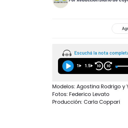
Por
Redacción Diario de Cuy
Agr
Escuchá la nota complet
1
1.5
10
10
Modelos: Agostina Rodrigo y Y
Fotos: Federico Levato
Producción: Carla Coppari