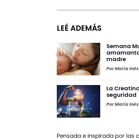
LEÉ ADEMÁS
Semana Mun
amamantar 
madre
Por
María Iné
La Creatina
seguridad
Por
María Iné
Pensada e inspirada por las c