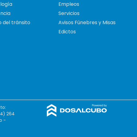
logía
Empleos
ncia
Servicios
 del tránsito
Avisos Fúnebres y Misas
Edictos
to:
54) 264
o -