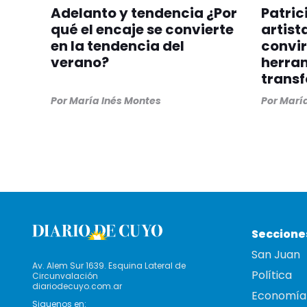
Adelanto y tendencia ¿Por
Patric
qué el encaje se convierte
artist
en la tendencia del
convir
verano?
herra
trans
Por
María Inés Montes
Por
María
Seccione
San Juan
Av. Alem Sur 1639. Esquina Lateral de
Política
Circunvalación
diariodecuyo.com.ar
Economía
Siguenos en: