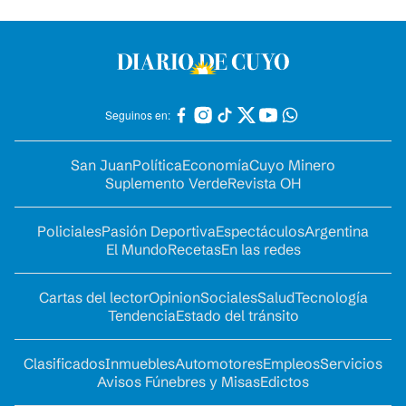
Seguinos en:
San Juan
Política
Economía
Cuyo Minero
Suplemento Verde
Revista OH
Policiales
Pasión Deportiva
Espectáculos
Argentina
El Mundo
Recetas
En las redes
Cartas del lector
Opinion
Sociales
Salud
Tecnología
Tendencia
Estado del tránsito
Clasificados
Inmuebles
Automotores
Empleos
Servicios
Avisos Fúnebres y Misas
Edictos