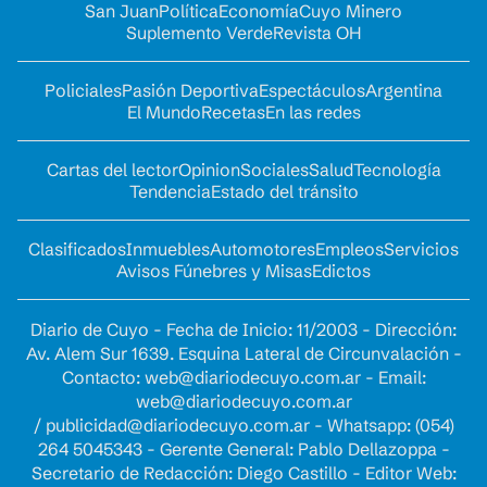
San Juan
Política
Economía
Cuyo Minero
Suplemento Verde
Revista OH
Policiales
Pasión Deportiva
Espectáculos
Argentina
El Mundo
Recetas
En las redes
Cartas del lector
Opinion
Sociales
Salud
Tecnología
Tendencia
Estado del tránsito
Clasificados
Inmuebles
Automotores
Empleos
Servicios
Avisos Fúnebres y Misas
Edictos
Diario de Cuyo - Fecha de Inicio: 11/2003 - Dirección:
Av. Alem Sur 1639. Esquina Lateral de Circunvalación -
Contacto:
web@diariodecuyo.com.ar
- Email:
web@diariodecuyo.com.ar
/
publicidad@diariodecuyo.com.ar
-
Whatsapp: (054)
264 5045343 - Gerente General: Pablo Dellazoppa -
Secretario de Redacción: Diego Castillo - Editor Web: