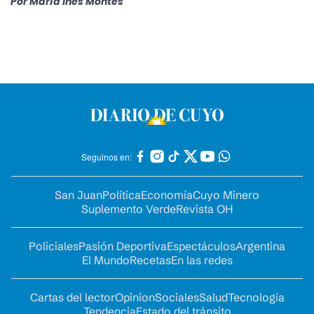
Por
María Inés Montes
Seguinos en:
San Juan
Política
Economía
Cuyo Minero
Suplemento Verde
Revista OH
Policiales
Pasión Deportiva
Espectáculos
Argentina
El Mundo
Recetas
En las redes
Cartas del lector
Opinion
Sociales
Salud
Tecnología
Tendencia
Estado del tránsito