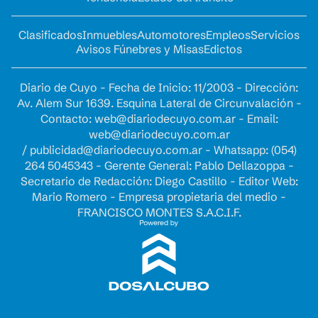
Clasificados
Inmuebles
Automotores
Empleos
Servicios
Avisos Fúnebres y Misas
Edictos
Diario de Cuyo - Fecha de Inicio: 11/2003 - Dirección:
Av. Alem Sur 1639. Esquina Lateral de Circunvalación -
Contacto:
web@diariodecuyo.com.ar
- Email:
web@diariodecuyo.com.ar
/
publicidad@diariodecuyo.com.ar
-
Whatsapp: (054)
264 5045343 - Gerente General: Pablo Dellazoppa -
Secretario de Redacción: Diego Castillo - Editor Web:
Mario Romero - Empresa propietaria del medio -
FRANCISCO MONTES S.A.C.I.F.