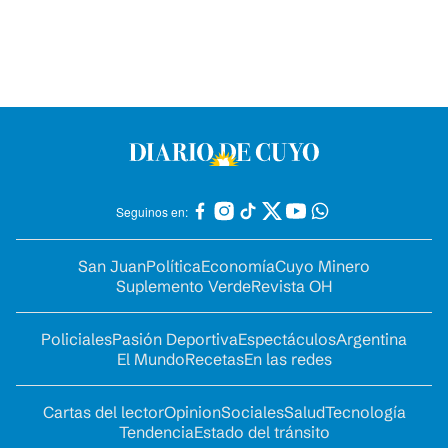
Seguinos en:
San Juan
Política
Economía
Cuyo Minero
Suplemento Verde
Revista OH
Policiales
Pasión Deportiva
Espectáculos
Argentina
El Mundo
Recetas
En las redes
Cartas del lector
Opinion
Sociales
Salud
Tecnología
Tendencia
Estado del tránsito