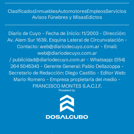
Clasificados
Inmuebles
Automotores
Empleos
Servicios
Avisos Fúnebres y Misas
Edictos
Diario de Cuyo - Fecha de Inicio: 11/2003 - Dirección:
Av. Alem Sur 1639. Esquina Lateral de Circunvalación -
Contacto:
web@diariodecuyo.com.ar
- Email:
web@diariodecuyo.com.ar
/
publicidad@diariodecuyo.com.ar
-
Whatsapp: (054)
264 5045343 - Gerente General: Pablo Dellazoppa -
Secretario de Redacción: Diego Castillo - Editor Web:
Mario Romero - Empresa propietaria del medio -
FRANCISCO MONTES S.A.C.I.F.