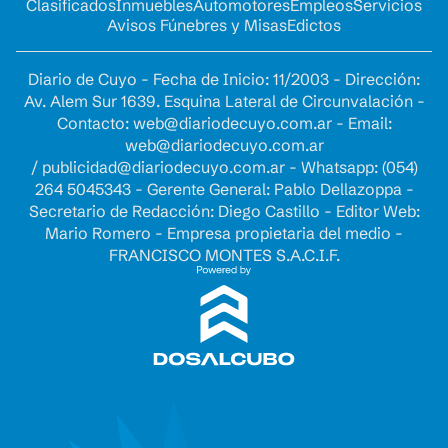
Clasificados
Inmuebles
Automotores
Empleos
Servicios
Avisos Fúnebres y Misas
Edictos
Diario de Cuyo - Fecha de Inicio: 11/2003 - Dirección:
Av. Alem Sur 1639. Esquina Lateral de Circunvalación -
Contacto:
web@diariodecuyo.com.ar
- Email:
web@diariodecuyo.com.ar
/
publicidad@diariodecuyo.com.ar
-
Whatsapp: (054)
264 5045343 - Gerente General: Pablo Dellazoppa -
Secretario de Redacción: Diego Castillo - Editor Web:
Mario Romero - Empresa propietaria del medio -
FRANCISCO MONTES S.A.C.I.F.