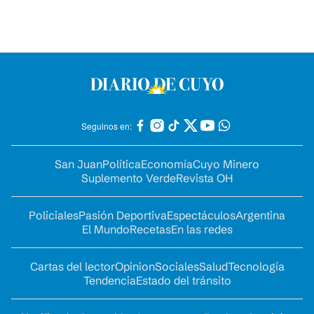
Seguinos en:
San Juan
Política
Economía
Cuyo Minero
Suplemento Verde
Revista OH
Policiales
Pasión Deportiva
Espectáculos
Argentina
El Mundo
Recetas
En las redes
Cartas del lector
Opinion
Sociales
Salud
Tecnología
Tendencia
Estado del tránsito