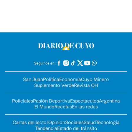
Seguinos en:
San Juan
Política
Economía
Cuyo Minero
Suplemento Verde
Revista OH
Policiales
Pasión Deportiva
Espectáculos
Argentina
El Mundo
Recetas
En las redes
Cartas del lector
Opinion
Sociales
Salud
Tecnología
Tendencia
Estado del tránsito