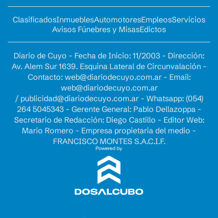
Clasificados
Inmuebles
Automotores
Empleos
Servicios
Avisos Fúnebres y Misas
Edictos
Diario de Cuyo - Fecha de Inicio: 11/2003 - Dirección:
Av. Alem Sur 1639. Esquina Lateral de Circunvalación -
Contacto:
web@diariodecuyo.com.ar
- Email:
web@diariodecuyo.com.ar
/
publicidad@diariodecuyo.com.ar
-
Whatsapp: (054)
264 5045343 - Gerente General: Pablo Dellazoppa -
Secretario de Redacción: Diego Castillo - Editor Web:
Mario Romero - Empresa propietaria del medio -
FRANCISCO MONTES S.A.C.I.F.