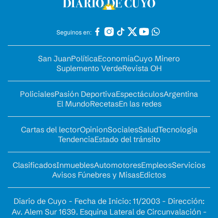
Seguinos en:
San Juan
Política
Economía
Cuyo Minero
Suplemento Verde
Revista OH
Policiales
Pasión Deportiva
Espectáculos
Argentina
El Mundo
Recetas
En las redes
Cartas del lector
Opinion
Sociales
Salud
Tecnología
Tendencia
Estado del tránsito
Clasificados
Inmuebles
Automotores
Empleos
Servicios
Avisos Fúnebres y Misas
Edictos
Diario de Cuyo - Fecha de Inicio: 11/2003 - Dirección:
Av. Alem Sur 1639. Esquina Lateral de Circunvalación -