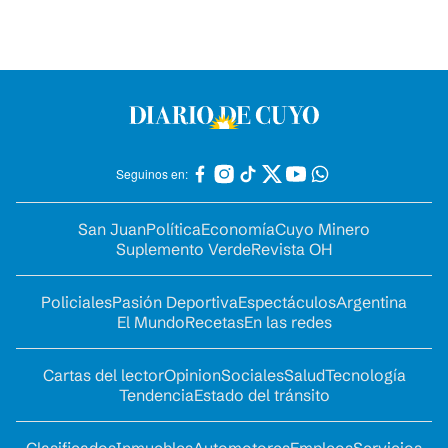
Seguinos en:
San Juan
Política
Economía
Cuyo Minero
Suplemento Verde
Revista OH
Policiales
Pasión Deportiva
Espectáculos
Argentina
El Mundo
Recetas
En las redes
Cartas del lector
Opinion
Sociales
Salud
Tecnología
Tendencia
Estado del tránsito
Clasificados
Inmuebles
Automotores
Empleos
Servicios