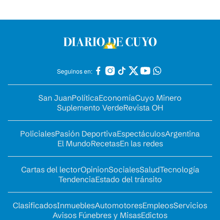
Seguinos en:
San Juan
Política
Economía
Cuyo Minero
Suplemento Verde
Revista OH
Policiales
Pasión Deportiva
Espectáculos
Argentina
El Mundo
Recetas
En las redes
Cartas del lector
Opinion
Sociales
Salud
Tecnología
Tendencia
Estado del tránsito
Clasificados
Inmuebles
Automotores
Empleos
Servicios
Avisos Fúnebres y Misas
Edictos