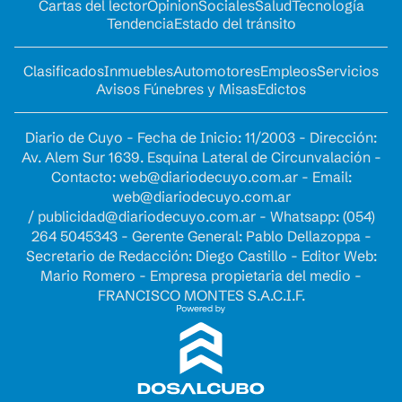
Cartas del lector
Opinion
Sociales
Salud
Tecnología
Tendencia
Estado del tránsito
Clasificados
Inmuebles
Automotores
Empleos
Servicios
Avisos Fúnebres y Misas
Edictos
Diario de Cuyo - Fecha de Inicio: 11/2003 - Dirección:
Av. Alem Sur 1639. Esquina Lateral de Circunvalación -
Contacto:
web@diariodecuyo.com.ar
- Email:
web@diariodecuyo.com.ar
/
publicidad@diariodecuyo.com.ar
-
Whatsapp: (054)
264 5045343 - Gerente General: Pablo Dellazoppa -
Secretario de Redacción: Diego Castillo - Editor Web:
Mario Romero - Empresa propietaria del medio -
FRANCISCO MONTES S.A.C.I.F.