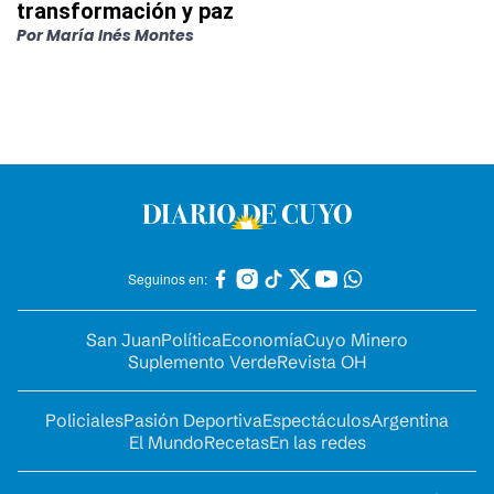
transformación y paz
Por
María Inés Montes
Seguinos en:
San Juan
Política
Economía
Cuyo Minero
Suplemento Verde
Revista OH
Policiales
Pasión Deportiva
Espectáculos
Argentina
El Mundo
Recetas
En las redes